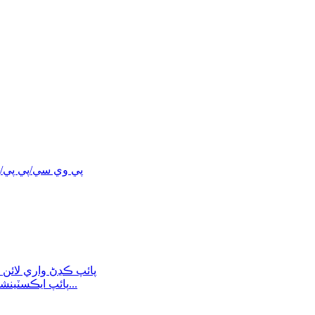
پي وي سي/پي پي/پ
متوازي/مخروطي ٽوئن اسڪرو HDPE/PP/PVC DWC پائپ ايڪسٽينشن...