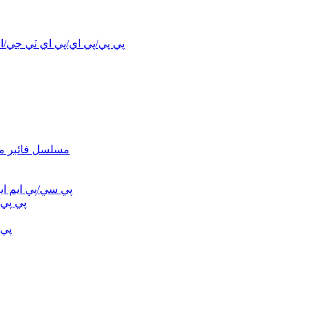
پي پي/پي اي/پي اي ٽي جي/اي
LFT/CFP/FRP/CFRT مسل
پي سي/پي ايم ا
پي پي/
پي 