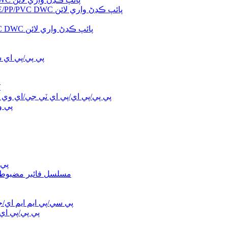
متوازي/مخروطي ٽوئن اسڪرو HDPE/PP/PVC DWC پائپ ڪڍڻ واري لائن
پريشر ٿيل پاڻي کولنگ HDPE/PP/PVC DWC پائپ ڪڍڻ واري لائن
پي پي/پي اي 
ٽ
پي پي/پي اي/پي اي ٽي جي/اي وي ا
پي و
پي 
LFT/CFP/FRP/CFRT مسلسل فائب
پي سي/پي ايم ايم اي/
پي پي/پي اي