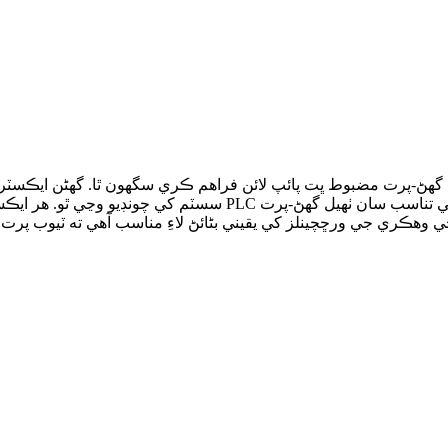
 خاص ضرورتن مطابق، اسان 2-پرت / 3-پرت / 5-پرت ۽ گھڻ-پرت مضبوط ڀت پائپ لائن فراهم 
سسٽم کي چونڊيو وڃي ٿو. هر ايڪسٽروڊر جي صحيح ۽ مقداري ايڪس
 جي وهڪري جي ورڇ