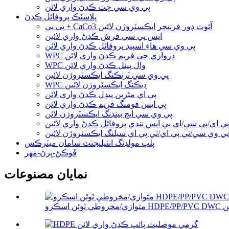
پي وي سي ڇت ڪڍڻ واري لائن
پلاسٽڪ پروفائل ڪڍڻ
پي پي + CaCo3 آئوٽ ڊور فرنيچر ايڪسٽروژن لائين
ايس پي سي فرش ڪڍڻ واري لائين
پي وي سي هاءِ اسپيڊ پروفائل ڪڍڻ واري لائن
WPC دروازي جي فريم ڪڍڻ واري لائن
WPC وال پينل ڪڍڻ واري لائن
پي وي سي ٽرنڪنگ ايڪسٽروژن لائين
WPC ڊيڪنگ ايڪسٽروژن لائين
پي اي مئرين پيڊل ڪڍڻ واري لائن
پي ايس فومنگ فريم ڪڍڻ واري لائن
پي وي سي ايج بينڊنگ ايڪسٽروژن لائن
ي اي/پي سي/اي بي ايس ننڍي پروفائل ڪڍڻ واري لائين
پي وي سي/ٽي پي اي/ٽي پي اي سيلنگ ايڪسٽروژن لائين
پلپ مولڊنگ انٽيليجنٽ سامان ميٽرڪس
ڦوڪڻ-ڀرڻ-مهر
نمايان مصنوعات