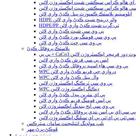
 اي هالو ڪراس سيڪشن شيٽ ايڪسٽروژن لائين
سي هالو ڪراس سيڪشن شيٽ ايڪسٽروژن لائين
ايلومينيم پلاسٽڪ ڪمپوزٽ پينل ڪڍڻ واري لائن
HDPE واٽر ڊرينيج شيٽ ڪڍڻ واري لائن
HDPE/PP ٽي-گرپ شيٽ ڪڍڻ واري لائن
پي وي سي شيٽ ڪڍڻ واري لائن
پي وي سي فومنگ بورڊ ڪڍڻ واري لائن
پي وي سي ڇت ڪڍڻ واري لائن
پلاسٽڪ پروفائل ڪڍڻ
 پي + CaCo3 آئوٽ ڊور فرنيچر ايڪسٽروژن لائين
ايس پي سي فرش ڪڍڻ واري لائين
پي وي سي هاءِ اسپيڊ پروفائل ڪڍڻ واري لائن
WPC دروازي جي فريم ڪڍڻ واري لائن
WPC وال پينل ڪڍڻ واري لائن
پي وي سي ٽرنڪنگ ايڪسٽروژن لائين
WPC ڊيڪنگ ايڪسٽروژن لائين
پي اي مئرين پيڊل ڪڍڻ واري لائن
پي ايس فومنگ فريم ڪڍڻ واري لائن
پي وي سي ايج بينڊنگ ايڪسٽروژن لائن
ي سي/اي بي ايس ننڍي پروفائل ڪڍڻ واري لائين
سي/ٽي پي اي/ٽي پي اي سيلنگ ايڪسٽروژن لائين
پلپ مولڊنگ انٽيليجنٽ سامان ميٽرڪس
ڦوڪڻ-ڀرڻ-مهر
اسان جي باري ۾