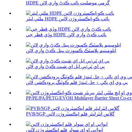
HDPE گرمي موصليت پائپ ڪڍڻ واري لائن
ملٽي ليئر HDPE پائپ ڪو-ايڪسٽروژن لائين
وڏي قطر جي HDPE پائپ ڪڍڻ واري لائن
ايلومينيم پلاسٽڪ ڪمپوزٽ پينل ڪڍڻ واري لائن
پي اي ٽي/پي ايل اي شيٽ ڪڍڻ واري لائن
پي وي اي پاڻي ۾ حل ٿيندڙ فلم ڪوٽنگ پروڊڪشن لائن
PP/PE/PA/PETG/EVOH Multilayer Barrier Sheet Co-extr
PVB/SGP گلاس انٽرليئر فلم ايڪسٽروژن لائين
ايوا/پي او اي سولر فلم ايڪسٽروژن لائين