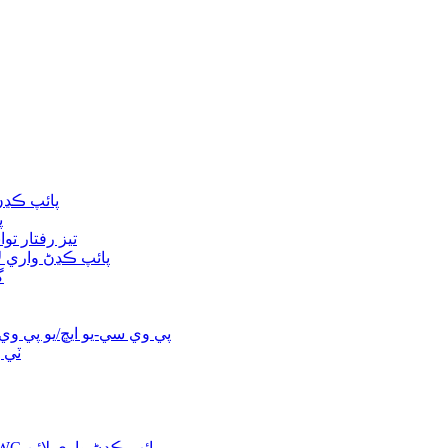
تيز رفتار توانائي بچائي
م
تيز رفتار تو
ننڍي سائيز جي HDPE/PPR/PE-RT/PA پائپ ڪڍڻ 
E
پي وي سي-يو ايڇ/يو پي و
ٽي 
تيز رفتار سنگل اسڪرو HDPE/PP DWC پائپ ڪڍڻ واري لائن