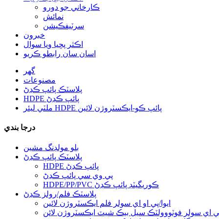
ڪارخاني جو دورو
نمائش
سرٽيفڪيشن
خبرون
اڪثر پڇيا ويا سوال
اسان سان رابطو ڪريو
گھر
مصنوعات
پلاسٽڪ پائپ ڪڍڻ
HDPE پائپ ڪڍڻ
ملٽي ليئر HDPE پائپ ڪو-ايڪسٽروژن لائين
درجا بندي
بلو مولڊنگ مشين
پلاسٽڪ پائپ ڪڍڻ
HDPE پائپ ڪڍڻ
پي وي سي پائپ ڪڍڻ
HDPE/PP/PVC ڪوريگيٽڊ پائپ ڪڍڻ
پلاسٽڪ فلم/رولز ڪڍڻ
ايوا/پي او اي سولر فلم ايڪسٽروژن لائين
ي اي سولر فوٽووولٽڪ سيل بيڪ شيٽ ايڪسٽروژن لائن