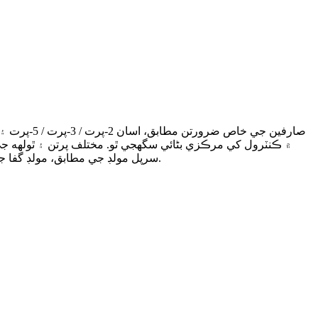
صارفين جي
چينلز کي يقيني بڻائڻ لاءِ مناسب آهي ته ٽيوب پرت جي ٿولهه هڪجهڙي هجي ۽ هر پرت جو پلاسٽڪائيزيشن اثر بهتر هجي.
سرپل مولڊ جي مطابق، مولڊ گفا