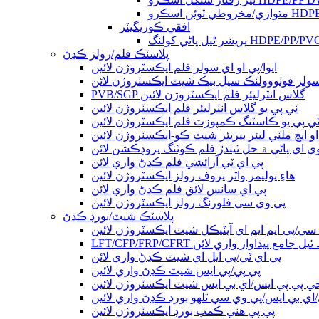
افقي ڪوريگيٽر
پلاسٽڪ فلم/رولز ڪڍڻ
ايوا/پي او اي سولر فلم ايڪسٽروژن لائين
سولر فوٽووولٽڪ سيل بيڪ شيٽ ايڪسٽروژن لائن
PVB/SGP گلاس انٽرليئر فلم ايڪسٽروژن لائين
ٽي پي يو گلاس انٽرليئر فلم ايڪسٽروژن لائين
ي پي يو ڪاسٽنگ ڪمپوزٽ فلم ايڪسٽروژن لائين
و ايڇ ملٽي ليئر بيريئر شيٽ ڪو-ايڪسٽروژن لائين
ي اي پاڻي ۾ حل ٿيندڙ فلم ڪوٽنگ پروڊڪشن لائن
پي اي ٽي آرائشي فلم ڪڍڻ واري لائن
هاءِ پوليمر واٽر پروف رولز ايڪسٽروژن لائين
پي اي سانس لائق فلم ڪڍڻ واري لائن
پي وي سي فلورنگ رولز ايڪسٽروژن لائين
پلاسٽڪ شيٽ/بورڊ ڪڍڻ
سي/پي ايم ايم اي آپٽيڪل شيٽ ايڪسٽروژن لائين
ر مضبوط ٿيل جامع پيداوار واري لائن
پي اي ٽي/پي ايل اي شيٽ ڪڍڻ واري لائن
پي پي/پي ايس شيٽ ڪڍڻ واري لائين
جي پي پي ايس/اي بي ايس شيٽ ايڪسٽروژن لائين
/اي بي ايس/پي وي سي ٿلهو بورڊ ڪڍڻ واري لائين
پي پي هني ڪمب بورڊ ايڪسٽروژن لائين