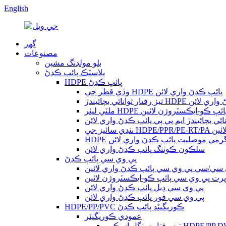
English
گھر
مصنوعات
بلو مولڊنگ مشين
پلاسٽڪ پائپ ڪڍڻ
HDPE پائپ ڪڍڻ
وڏي قطر جي HDPE پائپ ڪڍڻ واري لائن
ندڙ HDPE پائپ ڪڍڻ واري لائن
لٽي ليئر HDPE پائپ ڪو-ايڪسٽروژن لائين
انائي بچائيندڙ ايم پي پي پائپ ڪڍڻ واري لائن
واري لائين
HDP گرمي موصليت پائپ ڪڍڻ واري لائن
سلڪون ڪوٽنگ پائپ ڪڍڻ واري لائن
پي وي سي پائپ ڪڍڻ
ي سي/سي پي وي سي پائپ ڪڍڻ واري لائين
پرت پي وي سي پائپ ڪو-ايڪسٽروژن لائين
پي وي سي ڊبل پائپ ڪڍڻ واري لائن
پي وي سي فور پائپ ڪڍڻ واري لائن
HDPE/PP/PVC ڪوريگيٽڊ پائپ ڪڍڻ
عمودي ڪوريگيٽر