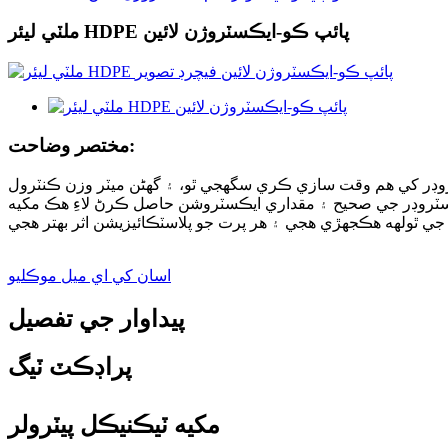
ملٽي ليئر HDPE پائپ ڪو-ايڪسٽروژن لائين
مختصر وضاحت:
ڪري سگھون ٿا. گھڻن ايڪسٽروڊر کي هم وقت سازي ڪري سگھجي ٿو، ۽ گھڻن ميٽر وزن ڪنٽرول
ٽروشن حاصل ڪرڻ لاءِ هڪ مکيه PLC ۾ ڪنٽرول کي مرڪزي بڻائي سگهجي ٿو. مختلف پرتن ۽ ٿولهه جي تناسب سان ٺهيل گھڻ-پرت
اسان کي اي ميل موڪليو
پيداوار جي تفصيل
پراڊڪٽ ٽيگ
مکيه ٽيڪنيڪل پيٽرولر